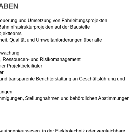
ABEN
teuerung und Umsetzung von Fahrleitungsprojekten
ahninfrastrukturprojekten auf der Baustelle
ojektteams
rheit, Qualität und Umweltanforderungen über alle
erwachung
n-, Ressourcen- und Risikomanagement
er Projektbeteiligter
er
 und transparente Berichterstattung an Geschäftsführung und
lungen
ehmigungen, Stellungnahmen und behördlichen Abstimmungen
uingenieurwesen, in der Elektrotechnik oder vergleichbare