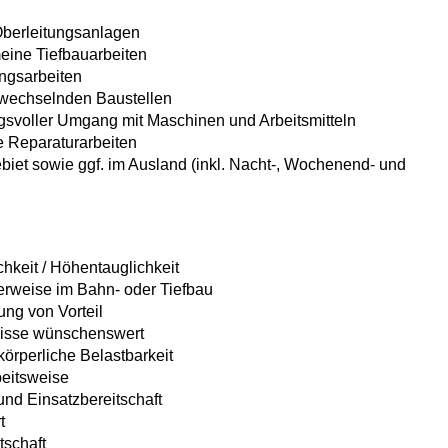
Oberleitungsanlagen
eine Tiefbauarbeiten
ungsarbeiten
 wechselnden Baustellen
svoller Umgang mit Maschinen und Arbeitsmitteln
e Reparaturarbeiten
iet sowie ggf. im Ausland (inkl. Nacht-, Wochenend- und
hkeit / Höhentauglichkeit
lerweise im Bahn- oder Tiefbau
ng von Vorteil
nisse wünschenswert
örperliche Belastbarkeit
beitsweise
und Einsatzbereitschaft
t
schaft