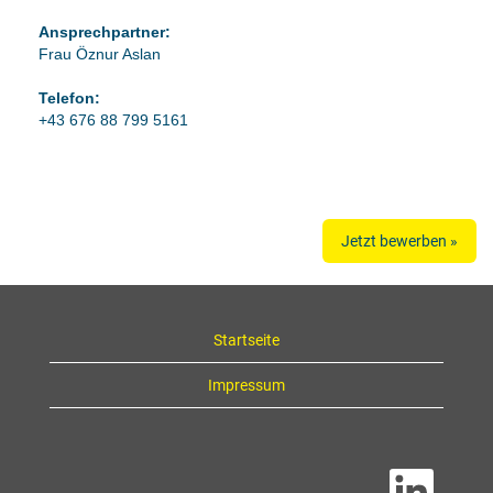
Ansprechpartner:
Frau Öznur Aslan
Telefon:
+43 676 88 799 5161
Jetzt bewerben »
Startseite
Impressum
W
i