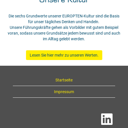
Die sechs Grundwerte unserer EUROPTEN-Kultur sind die Basis
für unser tägliches Denken und Handeln.
Unsere Führungskräfte gehen als Vorbilder mit gutem Beispiel
voran, sodass unsere Grundsätze jedem bewusst sind und auch
im Alltag gelebt werden.
Lesen Sie hier mehr zu unseren Werten.
Startseite
Impressum
W
i
r
d